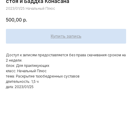
стоя и Баддха Конасана
2023/01/25 Начальный Плюс
500,00
р.
Купить запись
Доступ к записям предоставляется без права скачивания сроком на
2 недели.
блок: Для практикующих
класс: Начальный Плюс
тема: Раскрытие тазобедренных суставов
длительность: 1,5 ч
дата: 2023/01/25