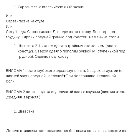
Сарвангасана классическая +Халасана
Или
Сарвангасана на стуле
Или
Сетубандха Сарвангасана: Два одеяла по голову. Болстер под
грудину. Кирпич средней гранью под крестец. Ремень на стопы.
Шавасана 2. Нижнее одеяло тройным сложением (опора
крестцу). Сверху одеяло пополам буквой М (ступенькой под
грудной). Одеяло под голову
ВИЛОМА 1 после глубокого вдоха ступенчатый выдох с паузами (с
нижней части,средней , верхней❣️При бессоннице и головной
боли)
ВИЛОМА 2 после выдоха ступенчатый вдох с паузами (нижняя часть
,средняя ,верхняя )
Шавасана
Доступ к записям предоставляется без права скачивания сроком на