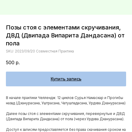
Позы стоя с элементами скручивания,
ДВД (Двипада Випарита Дандасана) от
пола
SKU:
2023/09/20 Совместная Практика
500
р.
Купить запись
В начале практики Челлендж: 12 циклов Сурья Намаскар и Прогибы
назад (Дханурасана, Уштрасана, Чатушпадасана, Урдхва Дханурасана)
Далее позы стоя с элементами скручивания, перевернутые и ДВД
(Двипада Випарита Дандасана) от пола (через Урдхва Дханурасана).
Доступ к записям предоставляется без права скачивания сроком на