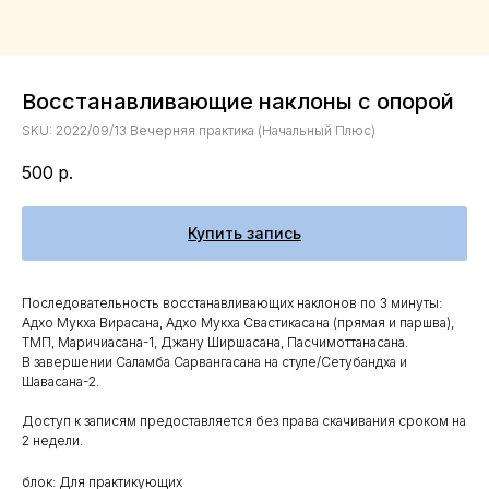
Восстанавливающие наклоны с опорой
SKU:
2022/09/13 Вечерняя практика (Начальный Плюс)
500
р.
Купить запись
Последовательность восстанавливающих наклонов по 3 минуты:
Адхо Мукха Вирасана, Адхо Мукха Свастикасана (прямая и паршва),
ТМП, Маричиасана-1, Джану Ширшасана, Пасчимоттанасана.
В завершении Саламба Сарвангасана на стуле/Сетубандха и
Шавасана-2.
Доступ к записям предоставляется без права скачивания сроком на
2 недели.
блок: Для практикующих