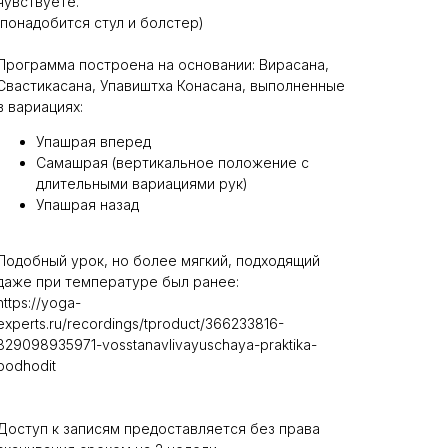
чувствуете.
(понадобится стул и болстер)
Программа построена на основании: Вирасана,
Свастикасана, Упавиштха Конасана, выполненные
в вариациях:
Упашрая вперед
Самашрая (вертикальное положение с
длительными вариациями рук)
Упашрая назад
Подобный урок, но более мягкий, подходящий
даже при температуре был ранее:
https://yoga-
experts.ru/recordings/tproduct/366233816-
829098935971-vosstanavlivayuschaya-praktika-
podhodit
Доступ к записям предоставляется без права