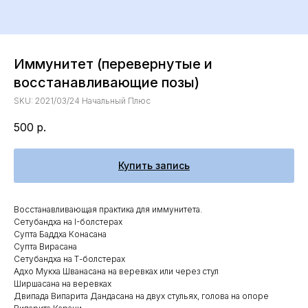
Иммунитет (перевернутые и
восстанавливающие позы)
SKU:
2021/03/24 Начальный Плюс
500
р.
Купить запись
Восстанавливающая практика для иммунитета.
Сетубандха на I-болстерах
Супта Баддха Конасана
Супта Вирасана
Сетубандха на Т-болстерах
Адхо Мукха Шванасана на веревках или через стул
Ширшасана на веревках
Двипада Випарита Дандасана на двух стульях, голова на опоре