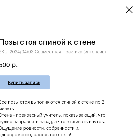
Позы стоя спиной к стене
SKU:
2024/04/03 Совместная Практика (интенсив)
500
р.
Купить запись
Все позы стоя выполняются спиной к стене по 2
минуты.
Стена - прекрасный учитель, показывающий, что
нужно направлять назад, а что втягивать внутрь.
Ощущение ровности, собранности и,
одновременно, раскрытого тела!