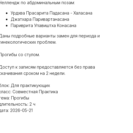
Челлендж по абдоминальным позам:
Урдхва Прасарита Падасана - Халасана
Джатхара Паривартанасана
Париврита Упавиштха Конасана
Даны подробные варианты замен для периода и
гинекологических проблем.
Прогибы со стулом.
Доступ к записям предоставляется без права
скачивания сроком на 2 недели.
блок: Для практикующих
класс: Совместная Практика
тема: Прогибы
длительность: 2 ч
дата: 2026-05-21