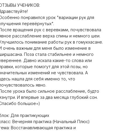
ОТЗЫВЫ УЧЕНИКОВ:
Здравствуйте!
Особенно понравился урок "вариации рук для
улучшения перевёрнутых".
После вращения рук с веревками, почувствовала
явное расслабление верха спины и немного шеи.
Улучшилось понимание работы рук в гомукхасане.
И очень важным для меня было изменение в
ширшасана. Поза стала стабильнее и немного
увереннее. Давно искала какие-то слова или
правки, которые помогут для этой позы, но
значительных изменений не чувствовала. А
здесь нашла для себя именно то, что
почувствовалось явно.
После урока было сильное расслабление, будто
изнутри. И впервые за два месяца глубокий сон.
Спасибо большое=)
блок: Для практикующих
класс: Вечерняя практика (Начальный Плюс)
тема: Восстанавливающая практика и