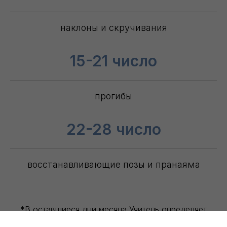
наклоны и скручивания
15-21 число
прогибы
22-28 число
восстанавливающие позы и пранаяма
*В оставшиеся дни месяца Учитель определяет
тематику урока на своё усмотрение